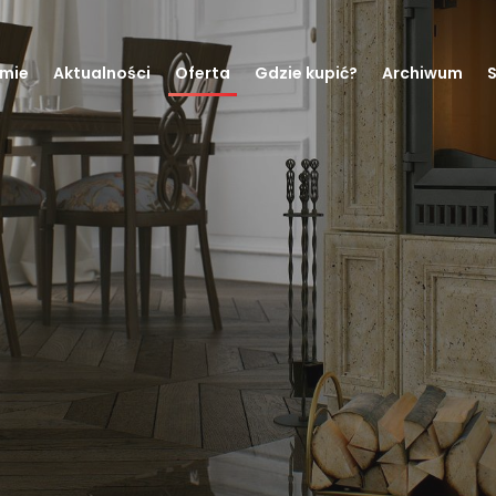
rmie
Aktualności
Oferta
Gdzie kupić?
Archiwum
S