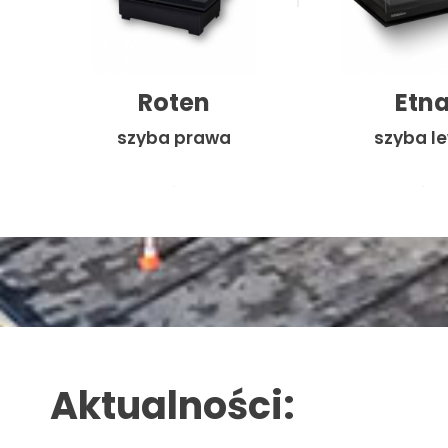
Roten
Etn
szyba prawa
szyba l
Aktualności: