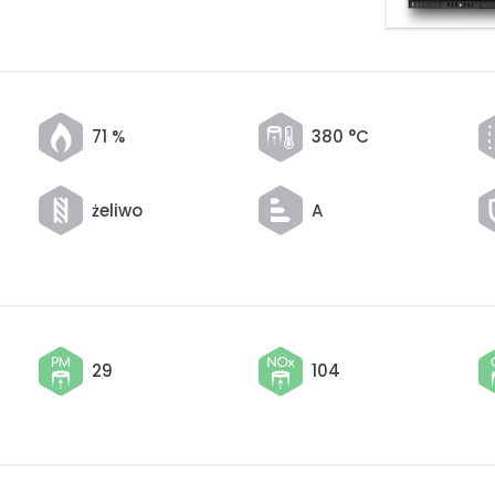
71 %
380 °C
żeliwo
A
29
104