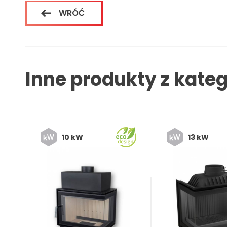
WRÓĆ
Inne produkty z kate
10 kW
13 kW