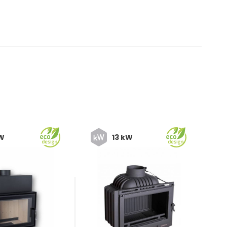
kW
13 kW