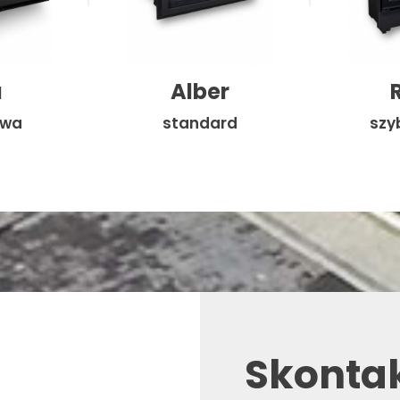
a
Alber
ewa
standard
szy
Skonta