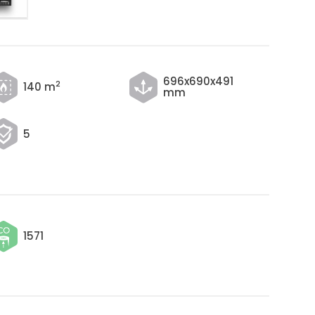
696x690x491
2
140 m
mm
5
1571