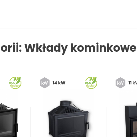
gorii: Wkłady kominkowe
14 kW
11 