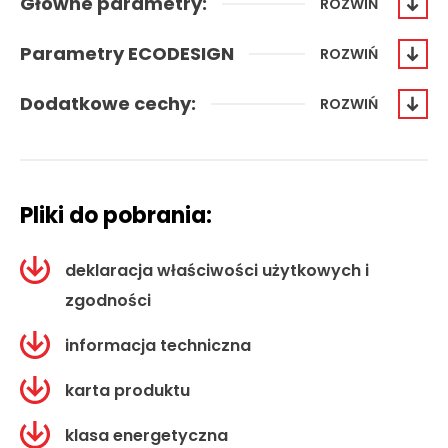
Główne parametry:
ROZWIŃ
Parametry ECODESIGN
ROZWIŃ
7 kW
120 mm
Dodatkowe cechy:
ROZWIŃ
60 %
109
46
70 %
340 °C
108
1895
823x483x409
2
60 m
mm
Pliki do pobrania:
drewno
66 kg
drzew
deklaracja właściwości użytkowych i
liściastych
zgodności
żeliwo
A
informacja techniczna
2
karta produktu
klasa energetyczna